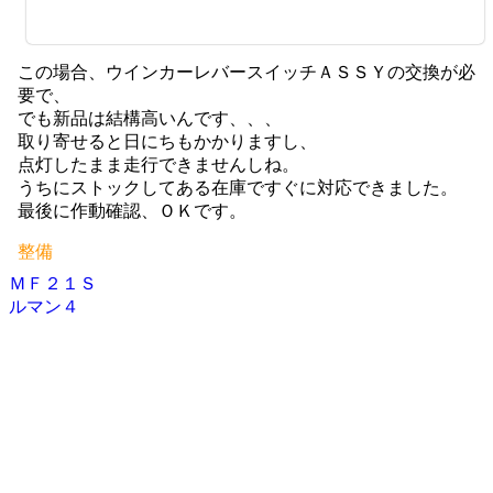
この場合、ウインカーレバースイッチＡＳＳＹの交換が必
要で、
でも新品は結構高いんです、、、
取り寄せると日にちもかかりますし、
点灯したまま走行できませんしね。
うちにストックしてある在庫ですぐに対応できました。
最後に作動確認、ＯＫです。
整備
ＭＦ２１Ｓ
投
ルマン４
稿
ナ
ビ
ゲ
ー