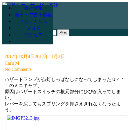
会社情報
新車・中古車情報
メンテナンス
078-947-3265
ブログ
検
アクセス
索:
2012年10月4日
2017年11月2日
Car's M
No Comments
ハザードランプが点灯しっぱなしになってしまったＵ４１
Ｔのミニキャブ、
原因はハザードスイッチの根元部分にひびが入ってしま
い、
レバーを戻してもスプリングを押さえきれなくなったよ
う。