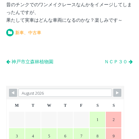
昔のチンクでのワンメイクレースなんかをイメージしてしま
ったんですが、
果たして実車はどんな車両になるのかな？楽しみです～
新車、中古車
投
神戸市立森林植物園
ＮＣＰ３０
稿
ナ
ビ
ゲ
ー
M
T
W
T
F
S
S
シ
1
2
ョ
ン
3
4
5
6
7
8
9