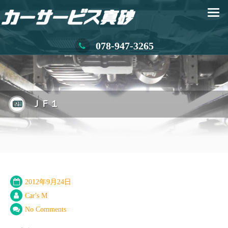
078-947-3265
ＪＦ１
2012年9月24日
Car's M
No Comments