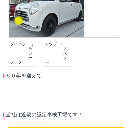
ダイハツ ミ
マツダ ロー
ラ
ド
ジ
ス
ー
タ
ノ Ｘ
ー
５０年を迎えて
当社は近畿の認定車検工場です！