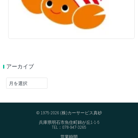
アーカイブ
ア
ー
カ
イ
ブ
© 1975-2026 (株)カーサービス真砂
兵庫県明石市魚住町錦が丘1-1-5
TEL：078-947-3265
営業時間