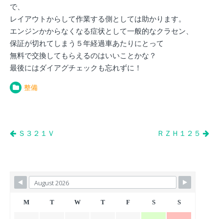
で、
レイアウトからして作業する側としては助かります。
エンジンかからなくなる症状として一般的なクラセン、
保証が切れてしまう５年経過車あたりにとって
無料で交換してもらえるのはいいことかな？
最後にはダイアグチェックも忘れずに！
整備
投
Ｓ３２１Ｖ
ＲＺＨ１２５
稿
ナ
ビ
ゲ
ー
M
T
W
T
F
S
S
シ