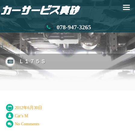
078-947-3265
Ｌ１７５Ｓ
2012年6月30日
Car's M
No Comments