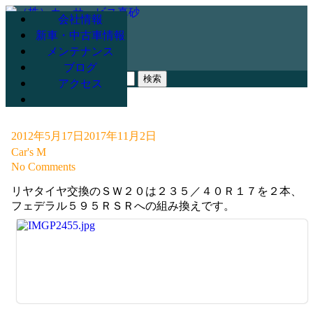
会社情報
新車・中古車情報
メンテナンス
078-947-3265
ブログ
検
アクセス
索:
2012年5月17日
2017年11月2日
Car's M
No Comments
リヤタイヤ交換のＳＷ２０は２３５／４０Ｒ１７を２本、
フェデラル５９５ＲＳＲへの組み換えです。