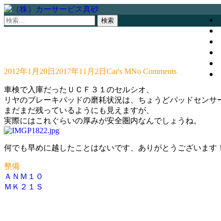
検
索:
2012年1月20日
2017年11月2日
Car's M
No Comments
車検で入庫だったＵＣＦ３１のセルシオ、
リヤのブレーキパッドの磨耗状況は、ちょうどパッドセンサ
まだまだ残っているようにも見えますが、
実際にはこれぐらいの厚みが安全圏内なんでしょうね。
何でも早めに越したことはないです、ありがとうございます
整備
ＡＮＭ１０
投
ＭＫ２１Ｓ
稿
ナ