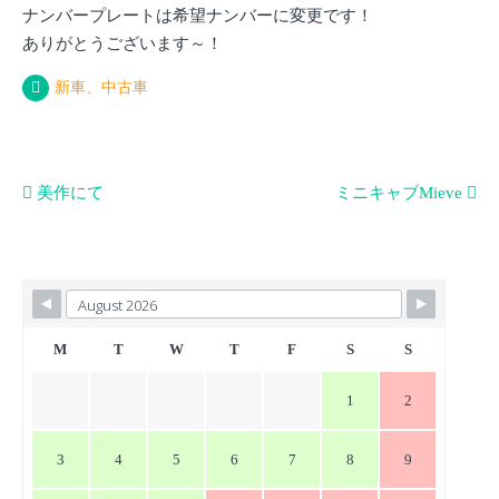
ナンバープレートは希望ナンバーに変更です！
ありがとうございます～！
新車、中古車
投
美作にて
ミニキャブMieve
稿
ナ
ビ
ゲ
ー
M
T
W
T
F
S
S
シ
1
2
ョ
ン
3
4
5
6
7
8
9