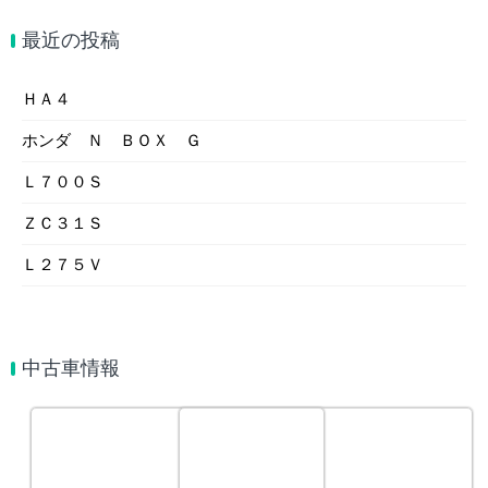
最近の投稿
ＨＡ４
ホンダ Ｎ ＢＯＸ Ｇ
Ｌ７００Ｓ
ＺＣ３１Ｓ
Ｌ２７５Ｖ
中古車情報