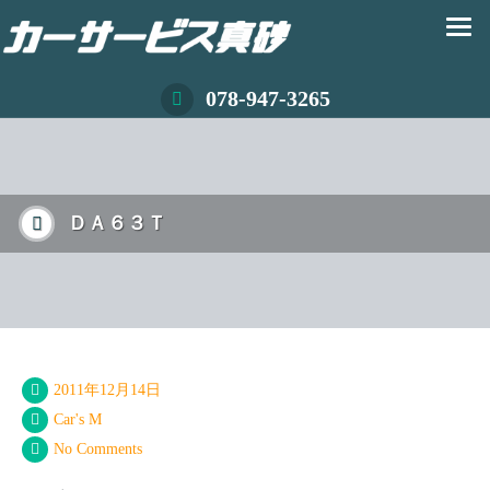
078-947-3265
ＤＡ６３Ｔ
2011年12月14日
Car's M
No Comments