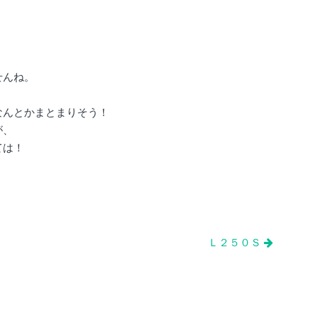
せんね。
なんとかまとまりそう！
が、
ては！
Ｌ２５０Ｓ