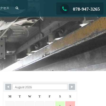
アクセス
078-947-3265
M
T
W
T
F
S
S