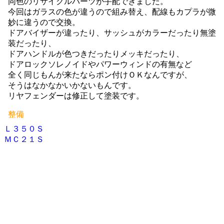
同色のリサイクルパーツが手配できました。
今回はガラスの色が違うので組み替え、配線もカプラが微
妙に違うので交換。
ドアバイザーが違ったり、サッシュがカラーだったり無塗
装だったり、
ドアハンドルが色つきだったりメッキだったり、
ドアロックソレノイドやパワーウィンドの有無など
全く同じもんが来たならポン付けＯＫなんですが、
そうはなかなかいかないもんです。
リヤフェンダーは修正して塗装です。
整備
Ｌ３５０Ｓ
投
ＭＣ２１Ｓ
稿
ナ
ビ
ゲ
ー