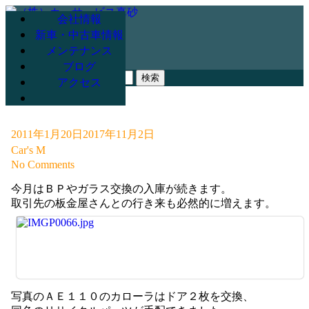
会社情報
新車・中古車情報
メンテナンス
078-947-3265
ブログ
検
アクセス
索:
2011年1月20日
2017年11月2日
Car's M
No Comments
今月はＢＰやガラス交換の入庫が続きます。
取引先の板金屋さんとの行き来も必然的に増えます。
写真のＡＥ１１０のカローラはドア２枚を交換、