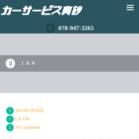
078-947-3265
ＪＡ４
2011年1月18日
Car's M
No Comments