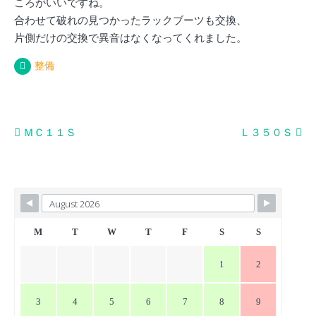
ころがいいですね。
合わせて破れの見つかったラックブーツも交換、
片側だけの交換で異音はなくなってくれました。
整備
投
ＭＣ１１Ｓ
Ｌ３５０Ｓ
稿
ナ
ビ
ゲ
ー
M
T
W
T
F
S
S
シ
1
2
ョ
ン
3
4
5
6
7
8
9