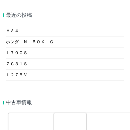
最近の投稿
ＨＡ４
ホンダ Ｎ ＢＯＸ Ｇ
Ｌ７００Ｓ
ＺＣ３１Ｓ
Ｌ２７５Ｖ
中古車情報