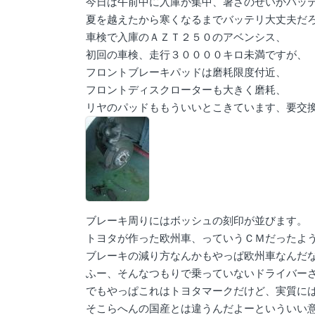
今日は午前中に入庫が集中、暑さのせいかバッ
夏を越えたから寒くなるまでバッテリ大丈夫だ
車検で入庫のＡＺＴ２５０のアベンシス、
初回の車検、走行３００００キロ未満ですが、
フロントブレーキパッドは磨耗限度付近、
フロントディスクローターも大きく磨耗、
リヤのパッドももういいとこきています、要交
ブレーキ周りにはボッシュの刻印が並びます。
トヨタが作った欧州車、っていうＣＭだったよ
ブレーキの減り方なんかもやっぱ欧州車なんだ
ふー、そんなつもりで乗っていないドライバー
でもやっぱこれはトヨタマークだけど、実質に
そこらへんの国産とは違うんだよーといういい