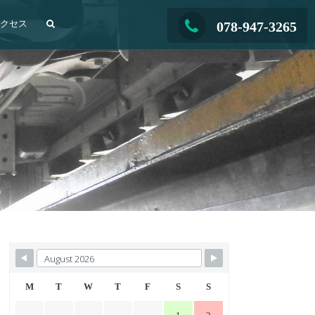
アクセス
078-947-3265
M
T
W
T
F
S
S