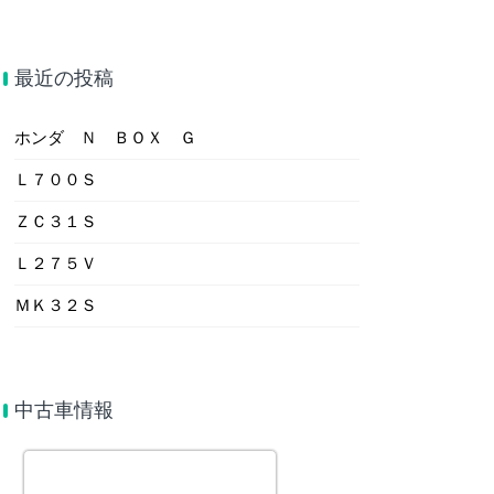
最近の投稿
ホンダ Ｎ ＢＯＸ Ｇ
Ｌ７００Ｓ
ＺＣ３１Ｓ
Ｌ２７５Ｖ
ＭＫ３２Ｓ
中古車情報