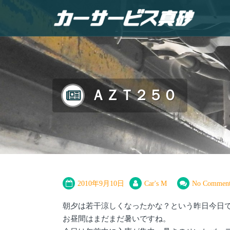
ＡＺＴ２５０
2010年9月10日
Car's M
No Comment
朝夕は若干涼しくなったかな？という昨日今日
お昼間はまだまだ暑いですね。