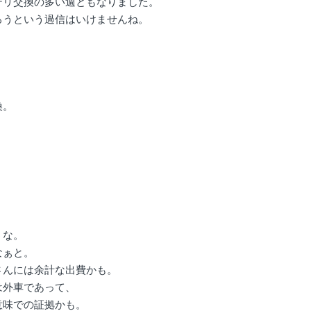
テリ交換の多い週ともなりました。
ろうという過信はいけませんね。
換。
うな。
なぁと。
さんには余計な出費かも。
は外車であって、
意味での証拠かも。