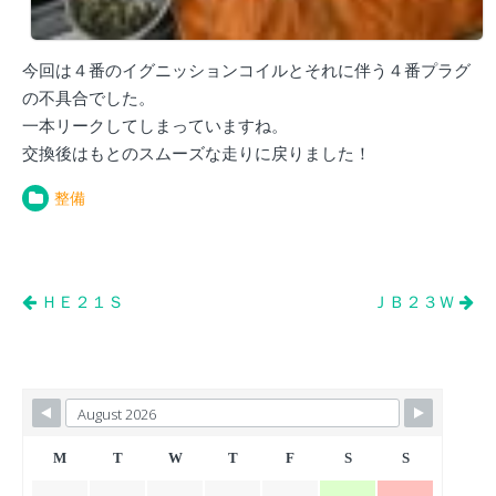
今回は４番のイグニッションコイルとそれに伴う４番プラグ
の不具合でした。
一本リークしてしまっていますね。
交換後はもとのスムーズな走りに戻りました！
整備
投
ＨＥ２１Ｓ
ＪＢ２３Ｗ
稿
ナ
ビ
ゲ
ー
M
T
W
T
F
S
S
シ