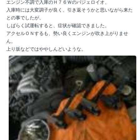
エンジン不調で入庫のＨ７６Ｗのパジェロイオ、
入庫時には大変調子が良く、引き返そうかと思いながら来た
との事でしたが、
しばらく試運転すると、症状が確認できました。
アクセルＯＮするも、勢い良くエンジンが吹き上がりませ
ん。
上り坂などではややしんどいような。