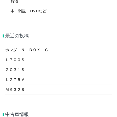
お酒
本 雑誌 DVDなど
最近の投稿
ホンダ Ｎ ＢＯＸ Ｇ
Ｌ７００Ｓ
ＺＣ３１Ｓ
Ｌ２７５Ｖ
ＭＫ３２Ｓ
中古車情報