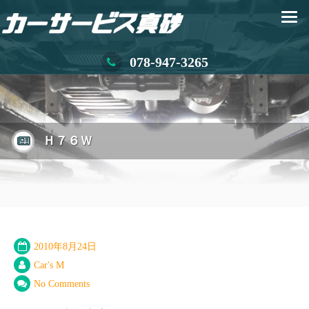
078-947-3265
Ｈ７６Ｗ
2010年8月24日
Car's M
No Comments