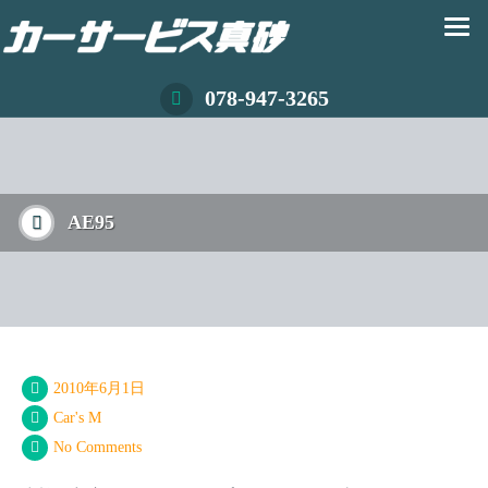
078-947-3265
AE95
2010年6月1日
Car's M
No Comments