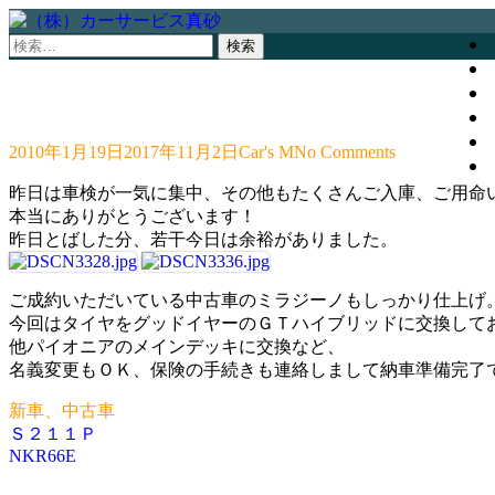
検
索:
2010年1月19日
2017年11月2日
Car's M
No Comments
昨日は車検が一気に集中、その他もたくさんご入庫、ご用命
本当にありがとうございます！
昨日とばした分、若干今日は余裕がありました。
ご成約いただいている中古車のミラジーノもしっかり仕上げ
今回はタイヤをグッドイヤーのＧＴハイブリッドに交換して
他パイオニアのメインデッキに交換など、
名義変更もＯＫ、保険の手続きも連絡しまして納車準備完了
新車、中古車
Ｓ２１１Ｐ
投
NKR66E
稿