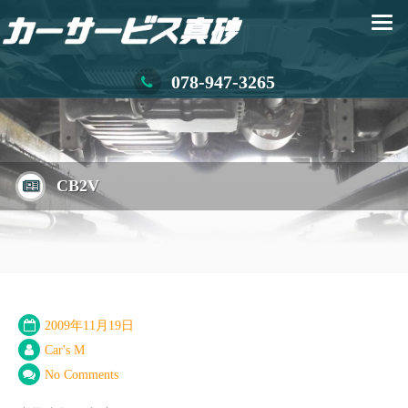
078-947-3265
CB2V
2009年11月19日
Car's M
No Comments