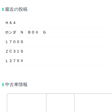
最近の投稿
ＨＡ４
ホンダ Ｎ ＢＯＸ Ｇ
Ｌ７００Ｓ
ＺＣ３１Ｓ
Ｌ２７５Ｖ
中古車情報