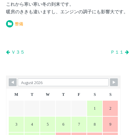
これから寒い寒い冬の到来です。
暖房のききも違いますし、エンジンの調子にも影響大です。
整備
投
Ｖ３５
Ｐ１１
稿
ナ
ビ
ゲ
ー
M
T
W
T
F
S
S
シ
1
2
ョ
ン
3
4
5
6
7
8
9