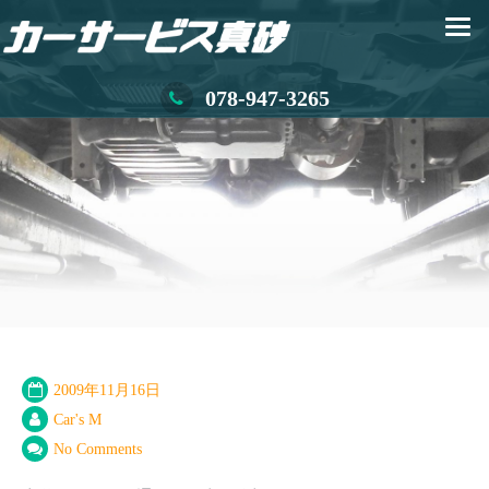
078-947-3265
2009年11月16日
Car's M
No Comments