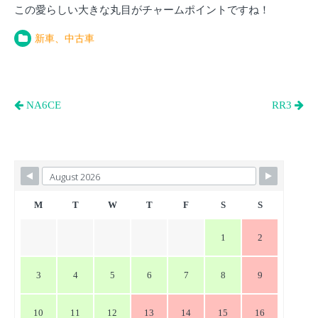
この愛らしい大きな丸目がチャームポイントですね！
新車、中古車
投
NA6CE
RR3
稿
ナ
ビ
ゲ
ー
M
T
W
T
F
S
S
シ
1
2
ョ
ン
3
4
5
6
7
8
9
10
11
12
13
14
15
16