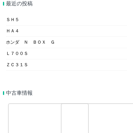
最近の投稿
ＳＨ５
ＨＡ４
ホンダ Ｎ ＢＯＸ Ｇ
Ｌ７００Ｓ
ＺＣ３１Ｓ
中古車情報