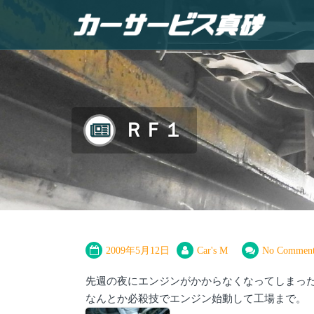
ＲＦ１
2009年5月12日
Car's M
No Comment
先週の夜にエンジンがかからなくなってしまっ
なんとか必殺技でエンジン始動して工場まで。