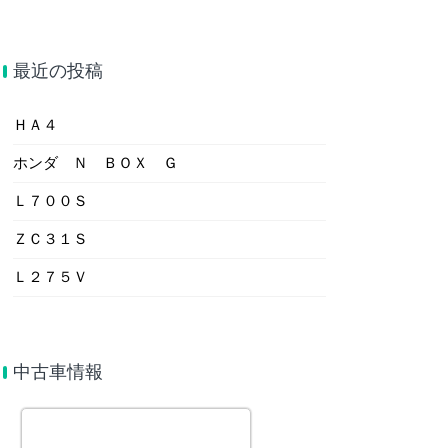
最近の投稿
ＨＡ４
ホンダ Ｎ ＢＯＸ Ｇ
Ｌ７００Ｓ
ＺＣ３１Ｓ
Ｌ２７５Ｖ
中古車情報