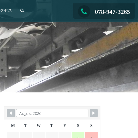
アクセス
078-947-3265
M
T
W
T
F
S
S