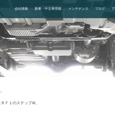
会社情報
新車・中古車情報
メンテナンス
ブログ
s
たＲＦ１のステップＷ。