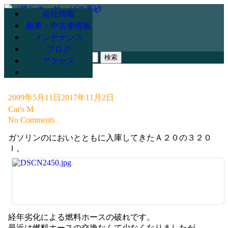
会社情報
新車・中古車情報
メンテナンス
078-947-3265
ブログ
検
アクセス
索:
2009年5月11日
2017年11月2日
Car's M
No Comments
ガソリンのにおいとともに入庫してきたＡ２０の３２０
Ｉ。
経年劣化による燃料ホースの破れです。
最近は燃料ホースの交換なんて少なくなりましたが、