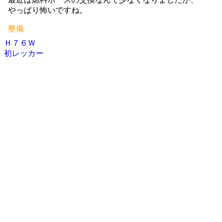
やっぱり怖いですね。
整備
Ｈ７６Ｗ
投
初レッカー
稿
ナ
ビ
ゲ
ー
シ
ョ
ン