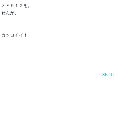
、ＺＥ９１２を。
ませんが、
。カッコイイ！
ZE2