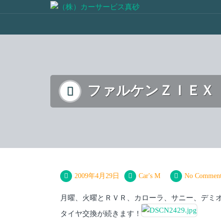
ファルケンＺＩＥＸ
2009年4月29日
Car's M
No Comment
月曜、火曜とＲＶＲ、カローラ、サニー、デミ
タイヤ交換が続きます！