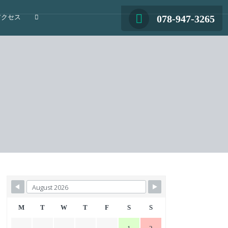
078-947-3265
アクセス
M
T
W
T
F
S
S