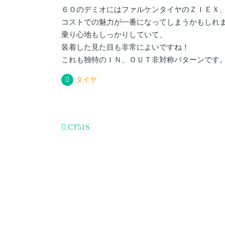
６０のデミオにはファルケンタイヤのＺＩＥＸ
コストでの魅力が一番になってしまうかもしれ
乗り心地もしっかりしていて、
装着した見た目も非常によいですね！
これも独特のＩＮ、ＯＵＴ非対称パターンです
タイヤ
投
CT51S
稿
ナ
ビ
ゲ
ー
シ