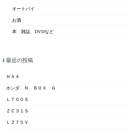
オートバイ
お酒
本 雑誌 DVDなど
最近の投稿
ＨＡ４
ホンダ Ｎ ＢＯＸ Ｇ
Ｌ７００Ｓ
ＺＣ３１Ｓ
Ｌ２７５Ｖ