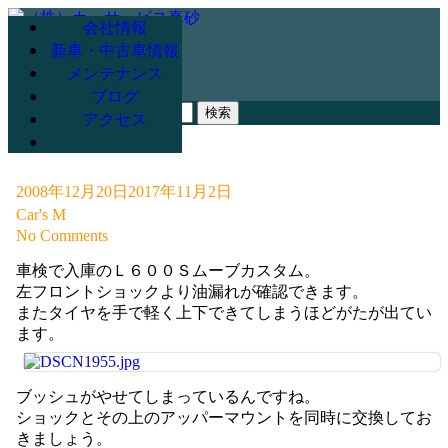
会社情報
新車・中古車情報
メンテナンス
078-947-3265
ブログ
検
アクセス
索:
2008年12月20日
2017年11月2日
Car's M
No Comments
車検で入庫のＬ６００Ｓムーブカスタム。
左フロントショックより油漏れが確認できます。
またタイヤを手で軽く上下できてしまうほどがたが出てい
ます。
ブッシュがやせてしまっているんですね。
ショックとその上のアッパーマウントを同時に交換してお
きましょう。