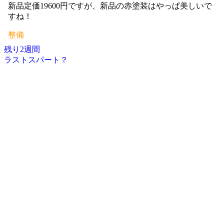
新品定価19600円ですが、新品の赤塗装はやっぱ美しいで
すね！
整備
残り2週間
投
ラストスパート？
稿
ナ
ビ
ゲ
ー
シ
ョ
ン