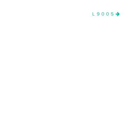
Ｌ９００Ｓ