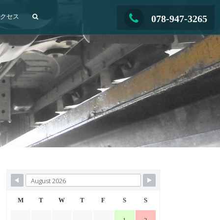
アクセス
078-947-3265
M
T
W
T
F
S
S