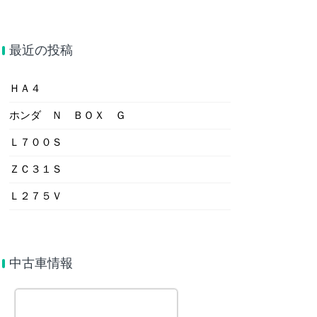
最近の投稿
ＨＡ４
ホンダ Ｎ ＢＯＸ Ｇ
Ｌ７００Ｓ
ＺＣ３１Ｓ
Ｌ２７５Ｖ
中古車情報