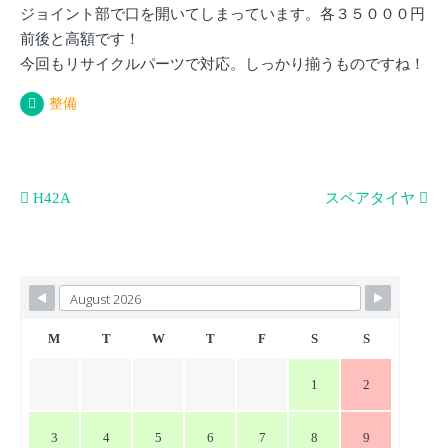
ジョイント部で口を開いてしまっています。各３５０００円
前後と高額です！
今回もリサイクルパーツで対応。しっかり揃うものですね！
整備
投
H42A
スペアタイヤ
稿
ナ
ビ
ゲ
ー
M
T
W
T
F
S
S
シ
1
2
ョ
ン
3
4
5
6
7
8
9