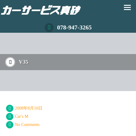
078-947-3265
V35
2008年8月10日
Car's M
No Comments