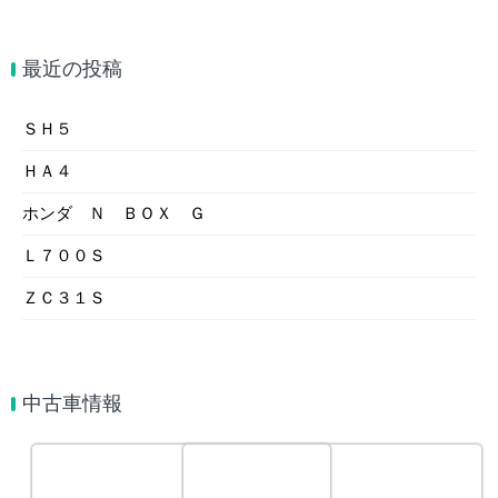
最近の投稿
ＳＨ５
ＨＡ４
ホンダ Ｎ ＢＯＸ Ｇ
Ｌ７００Ｓ
ＺＣ３１Ｓ
中古車情報