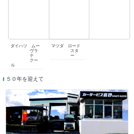
ダイハツ ムー
マツダ ロード
ヴラ
スタ
テ
ー
クー
ル
５０年を迎えて