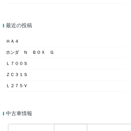
最近の投稿
ＨＡ４
ホンダ Ｎ ＢＯＸ Ｇ
Ｌ７００Ｓ
ＺＣ３１Ｓ
Ｌ２７５Ｖ
中古車情報