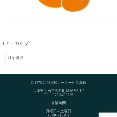
アーカイブ
ア
ー
カ
イ
ブ
© 1975-2026 (株)カーサービス真砂
兵庫県明石市魚住町錦が丘1-1-5
TEL：078-947-3265
営業時間
月曜日～土曜日
（8:00～19:00）