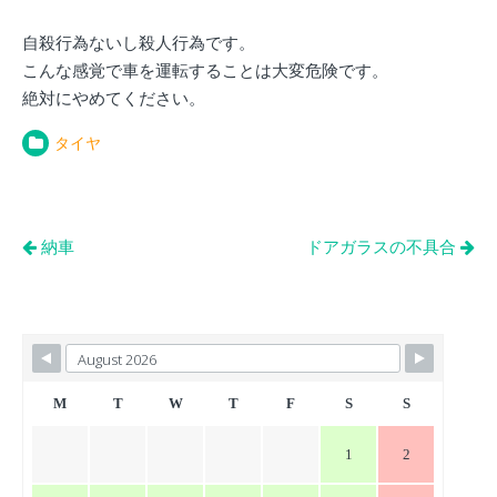
自殺行為ないし殺人行為です。
こんな感覚で車を運転することは大変危険です。
絶対にやめてください。
タイヤ
投
納車
ドアガラスの不具合
稿
ナ
ビ
ゲ
ー
M
T
W
T
F
S
S
シ
1
2
ョ