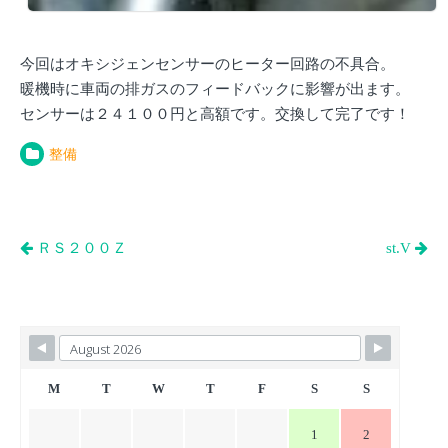
今回はオキシジェンセンサーのヒーター回路の不具合。
暖機時に車両の排ガスのフィードバックに影響が出ます。
センサーは２４１００円と高額です。交換して完了です！
整備
投
ＲＳ２００Ｚ
st.V
稿
ナ
ビ
ゲ
ー
M
T
W
T
F
S
S
シ
1
2
ョ