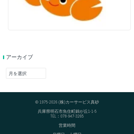
アーカイブ
ア
ー
カ
イ
ブ
© 1975-2026 (株)カーサービス真砂
兵庫県明石市魚住町錦が丘1-1-5
TEL：078-947-3265
営業時間