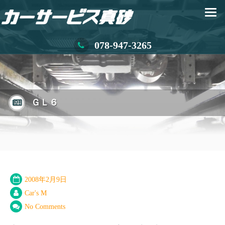
078-947-3265
ＧＬ６
2008年2月9日
Car's M
No Comments