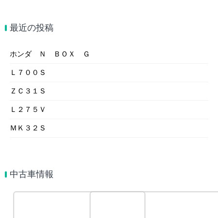
最近の投稿
ホンダ Ｎ ＢＯＸ Ｇ
Ｌ７００Ｓ
ＺＣ３１Ｓ
Ｌ２７５Ｖ
ＭＫ３２Ｓ
中古車情報