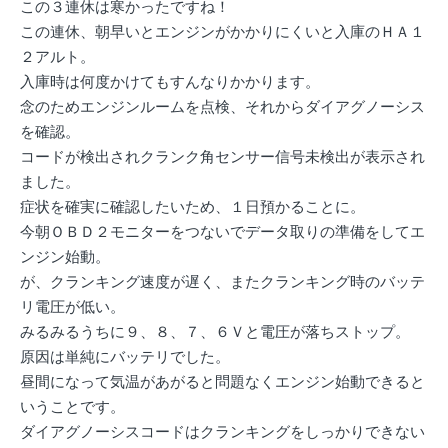
この３連休は寒かったですね！
この連休、朝早いとエンジンがかかりにくいと入庫のＨＡ１
２アルト。
入庫時は何度かけてもすんなりかかります。
念のためエンジンルームを点検、それからダイアグノーシス
を確認。
コードが検出されクランク角センサー信号未検出が表示され
ました。
症状を確実に確認したいため、１日預かることに。
今朝ＯＢＤ２モニターをつないでデータ取りの準備をしてエ
ンジン始動。
が、クランキング速度が遅く、またクランキング時のバッテ
リ電圧が低い。
みるみるうちに９、８、７、６Ｖと電圧が落ちストップ。
原因は単純にバッテリでした。
昼間になって気温があがると問題なくエンジン始動できると
いうことです。
ダイアグノーシスコードはクランキングをしっかりできない