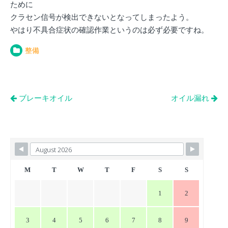
ために
クラセン信号が検出できないとなってしまったよう。
やはり不具合症状の確認作業というのは必ず必要ですね。
整備
投
ブレーキオイル
オイル漏れ
稿
ナ
ビ
ゲ
ー
M
T
W
T
F
S
S
シ
1
2
ョ
ン
3
4
5
6
7
8
9