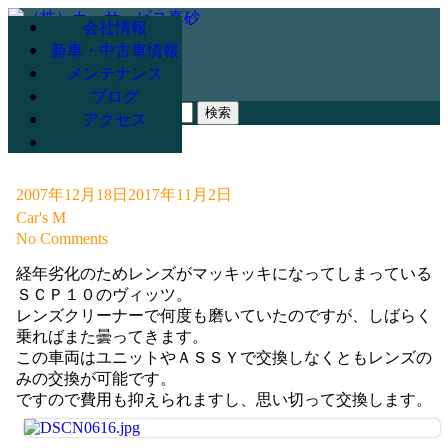
会社情報
新車・中古車情報
メンテナンス
078-947-3265
ブログ
検
アクセス
索:
2007年12月18日
2017年11月2日
Car's M
No Comments
経年劣化のためレンズがマッキッキになってしまっている
ＳＣＰ１０のヴィッツ。
レンズクリーナーで何度も磨いていたのですが、しばらく
乗ればまた曇ってきます。
この車両はユニットやＡＳＳＹで交換しなくともレンズの
みの交換が可能です。
ですので費用も抑えられますし、思い切って交換します。