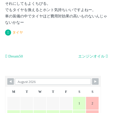
それにしてもよくちびる。
でもタイヤを換えるとホント気持ちいいですよねー。
車の装備の中でタイヤほど費用対効果の高いものないんじゃ
ないかなー
タイヤ
投
Dream50
エンジンオイル
稿
ナ
ビ
ゲ
ー
M
T
W
T
F
S
S
シ
1
2
ョ