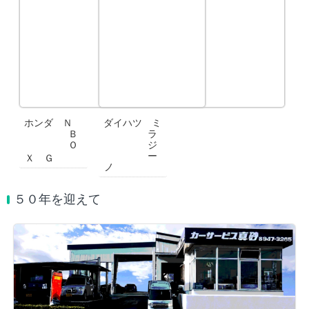
ホンダ Ｎ
ダイハツ ミ
Ｂ
ラ
Ｏ
ジ
ー
Ｘ Ｇ
ノ
５０年を迎えて