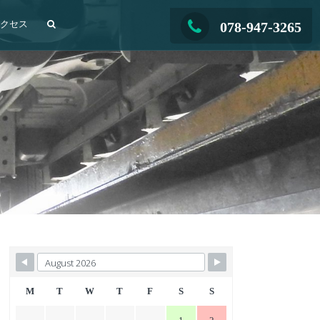
アクセス
078-947-3265
M
T
W
T
F
S
S