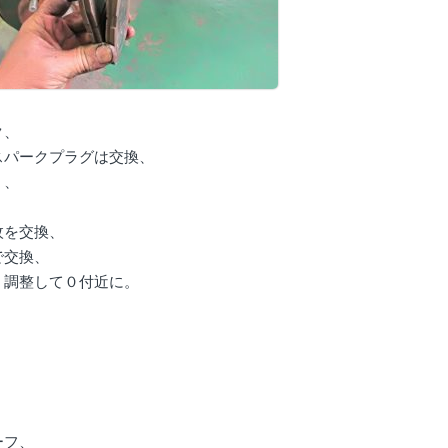
ク、
スパークプラグは交換、
、、
枚を交換、
で交換、
、調整して０付近に。
ーフ、