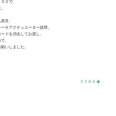
３００で、
火。
ム異常、
レーキアクチュエーター故障。
コードを消去してお渡し。
ので、
お願いしました。
ＣＹ６Ａ