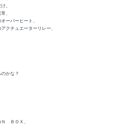
だけ。
異常、
のオーバーヒート、
のアクチュエーターリレー、
、
、
るのかな？
のＮ ＢＯＸ、