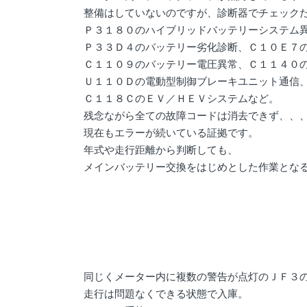
整備はしていないのですが、診断器でチェック
Ｐ３１８０のハイブリッドバッテリーシステム
Ｐ３３Ｄ４のバッテリー劣化診断、Ｃ１０Ｅ７
Ｃ１１０９のバッテリー電圧異常、Ｃ１１４０
Ｕ１１０Ｄの電動型制御ブレーキユニット通信
Ｃ１１８ＣのＥＶ／ＨＥＶシステムなど。
残念ながら全ての故障コードは消去できず、、
現在もエラーが続いている証拠です。
年式や走行距離から判断しても、
メインバッテリー交換をはじめとした作業とな
同じくメーター内に複数の警告が点灯のＪＦ３
走行は問題なくできる状態で入庫。