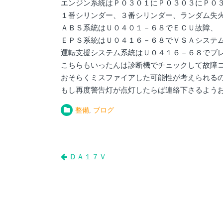
エンジン系統はＰ０３０１にＰ０３０３にＰ０
１番シリンダー、３番シリンダー、ランダム失
ＡＢＳ系統はＵ０４０１－６８でＥＣＵ故障、
ＥＰＳ系統はＵ０４１６－６８でＶＳＡシステ
運転支援システム系統はＵ０４１６－６８でブ
こちらもいったんは診断機でチェックして故障
おそらくミスファイアした可能性が考えられる
もし再度警告灯が点灯したらば連絡下さるよう
整備
,
ブログ
投
ＤＡ１７Ｖ
稿
ナ
ビ
ゲ