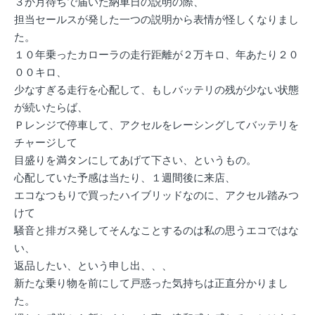
３か月待ちで届いた納車日の説明の際、
担当セールスが発した一つの説明から表情が怪しくなりまし
た。
１０年乗ったカローラの走行距離が２万キロ、年あたり２０
００キロ、
少なすぎる走行を心配して、もしバッテリの残が少ない状態
が続いたらば、
Ｐレンジで停車して、アクセルをレーシングしてバッテリを
チャージして
目盛りを満タンにしてあげて下さい、というもの。
心配していた予感は当たり、１週間後に来店、
エコなつもりで買ったハイブリッドなのに、アクセル踏みつ
けて
騒音と排ガス発してそんなことするのは私の思うエコではな
い、
返品したい、という申し出、、、
新たな乗り物を前にして戸惑った気持ちは正直分かりまし
た。