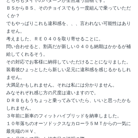
どちらもタイヤのパターンが全然違う品物です。
ＢＳからＢＳ、そのチョイスでもう一度組んで乗っていただ
くか？
でもやっぱりこれも違和感を、、、言われない可能性はあり
ません。
考えました、ＲＥ０４０を取り寄せることに。
問い合わせると、割高だが新しい０４０も納期はかかるが補
給してくれるそう。
その対応でお客様に納得していただけることになりました。
装着後ひょっとしたら新しい足元に違和感を感じるかもしれ
ません。
大満足かもしれません。それは私には分かりません。
みなそれぞれ感じ方の尺度は違いますので。
ＤＲＢももうちょっと乗ってみていたら、いいと思ったかも
しれません。
３年前に新車のフィットハイブリッドを納車しました。
１０年落ちのオーソドックスなカローラ５ＭＴからの一気に
最先端のＨＶ、