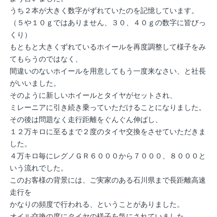
うち２本が大きく数字がずれていたのを記憶しています。
（５や１０ｇではありません、３０、４０ｇの数字に皆びっ
くり）
もともと大きくずれているホイールを再度調整して様子をみ
てもらうのではなく、
間違いのないホイールを用意してもう一度来なさい、と社長
がいいました。
そのように新しいホイールとタイヤがセットされ、
ミレーニアに引き続き乗っていただけることになりました。
その後は問題なく走行距離をぐんぐん伸ばし、
１２万キロに至るまで２度のタイヤ交換をさせていただきま
した。
４万キロ毎にレグノＧＲ６０００から７０００、８０００と
いう流れでした。
このお客様の背景には、ご実家のある石川県まで長距離高速
走行を
かなりの頻度で行われる、ということがありました。
オイル交換の度にタイヤの様子を気にされていました。