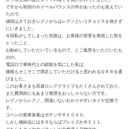
ですから初回のホイールバランスの件があったのも覚えてい
たので、
値段はさておきレグノからはレグノというチョイスを崩さず
にいきました。
今回私がしてしまった失敗は、お客様の背景を無視した形を
とったこと。
お勧めしていただいているもので、とご返答をいただいたも
のの、
電話口で車検代との総額を気にした私は、
価格もそこそこで満足していただけると思われるＤＲＢを選
びました。
このお客さまも高速ロングドライブもたくさんされており、
また費用的にもあまり無理をおっしゃらない方です。
レグノからレグノ、間違いないわかりやすいタイヤ交換で
す。
コペンの新車装着はポテンザＲＥ０４０、
しかし補給品にはＢＳならばプレイズかＲＥ１１、