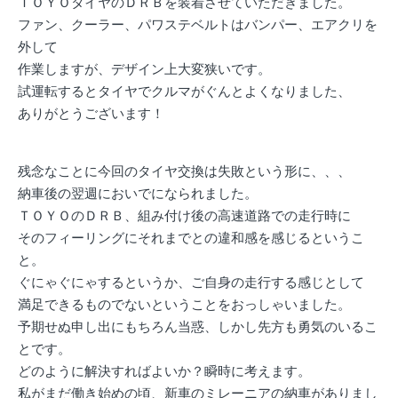
ＴＯＹＯタイヤのＤＲＢを装着させていただきました。
ファン、クーラー、パワステベルトはバンパー、エアクリを
外して
作業しますが、デザイン上大変狭いです。
試運転するとタイヤでクルマがぐんとよくなりました、
ありがとうございます！
残念なことに今回のタイヤ交換は失敗という形に、、、
納車後の翌週においでになられました。
ＴＯＹＯのＤＲＢ、組み付け後の高速道路での走行時に
そのフィーリングにそれまでとの違和感を感じるというこ
と。
ぐにゃぐにゃするというか、ご自身の走行する感じとして
満足できるものでないということをおっしゃいました。
予期せぬ申し出にもちろん当惑、しかし先方も勇気のいるこ
とです。
どのように解決すればよいか？瞬時に考えます。
私がまだ働き始めの頃、新車のミレーニアの納車がありまし