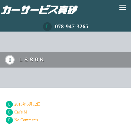
078-947-3265
Ｌ８８０Ｋ
2013年6月12日
Car's M
No Comments