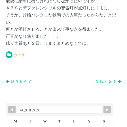
最後に納車に出なければならなかったのですが、
ＡＢＳとデファレンシャルの警告灯が点灯したままに、、、
そうか、片輪パンクした状態での入庫だったからだ、と思
い、
何とか消灯させることが出来て事なきを得ました。
正直かなり焦りました、、、
残り実質あと２日、うまくまとめなくては。
タイヤ
投
ＤＡ６４Ｖ
ＳＫＦ２Ｔ
稿
ナ
ビ
ゲ
ー
M
T
W
T
F
S
S