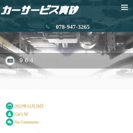
078-947-3265
９６４
2012年12月26日
Car's M
No Comments