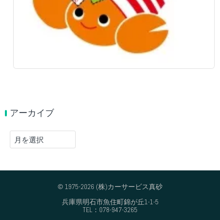
アーカイブ
ア
ー
カ
イ
ブ
© 1975-2026 (株)カーサービス真砂
兵庫県明石市魚住町錦が丘1-1-5
TEL：078-947-3265