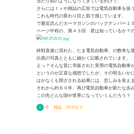
当たり前のようになってきているわけで、
さらにはｔｖや雑誌の広告では電気自動車を扱
これも時代の変わり目と肌で感じています。
で最近読んだカーマガジンのバックナンバー１
ページ中程の、第４３回 君は知っているか？
終戦直後に現れた、たま電気自動車、の数奇な
白黒の写真とともに細かく記載されています。
えっ？そんな昔に市販された実用の電気自動車
というのが正直な感想でしたが、その明るいか
はかなくも閉ざされる結果には、悲しみを覚え
それから約６０年、再び電気自動車が新たな歩
この先どんな国や世界になっていくんだろう？
本 雑誌 DVDなど