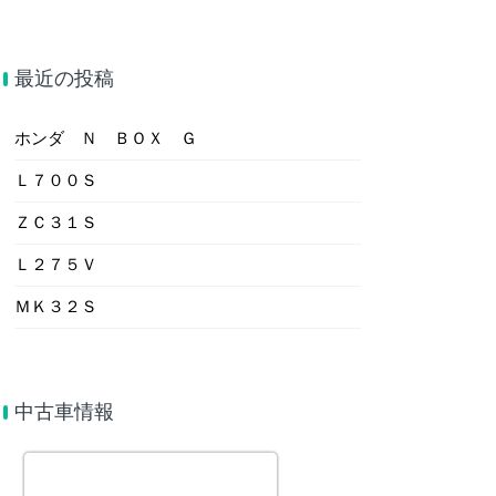
最近の投稿
ホンダ Ｎ ＢＯＸ Ｇ
Ｌ７００Ｓ
ＺＣ３１Ｓ
Ｌ２７５Ｖ
ＭＫ３２Ｓ
中古車情報