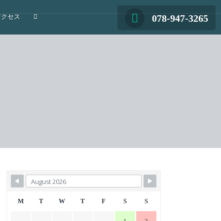
078-947-3265
アクセス
M
T
W
T
F
S
S