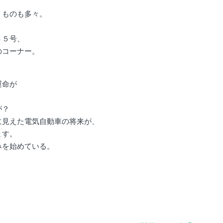
うものも多々。
５５号、
のコーナー。
運命が
が？
に見えた電気自動車の将来が、
ます。
みを始めている。