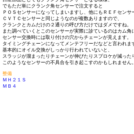
でもただ単にクランク角センサーで注文すると
ＰＯＳセンサーになってしまいますし、他にもＲＥＦセンサ
ＣＶＴＣセンサーと同じようなのが複数ありますので、
クランクとカムだけの２通りの呼び方だけではダメですね。
また調べていくとこのセンサーが実際に診ているのはカム角
センサー交換時には取り付けの穴からチェーンが見えます。
タイミングチェーンになってメンテフリーだなどと言われま
基本的にオイル交換がしっかり行われていないと、
スラッジが溜まったりチェーンが伸びたりスプロケが減った
このようなセンサーの不具合を引き起こすのかもしれません
整備
ＭＨ２１Ｓ
投
ＭＢ４
稿
ナ
ビ
ゲ
ー