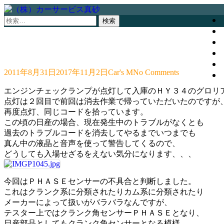
検
索:
2011年8月31日
2017年11月2日
Car's M
No Comments
エンジンチェックランプが点灯して入庫のＨＹ３４のグロリ
点灯は２回目で前回は消去作業で帰っていただいたのですが
再度点灯、同じコードを拾っています。
この頃の日産の場合、現在発生中のトラブルがなくとも
過去のトラブルコードを消去してやるまでいつまでも
真ん中の液晶と音声を使って警告してくるので、
どうしても入場せざるをえない気分になります、、、
今回はＰＨＡＳＥセンサーの不具合と判断しました。
これはクランク系に分類されたりカム系に分類されたり
メーカーによって扱いがバラバラなんですが、
テスター上ではクランク角センサーＰＨＡＳＥとなり、
日産部品としてもクランク角センサーとなる模様、