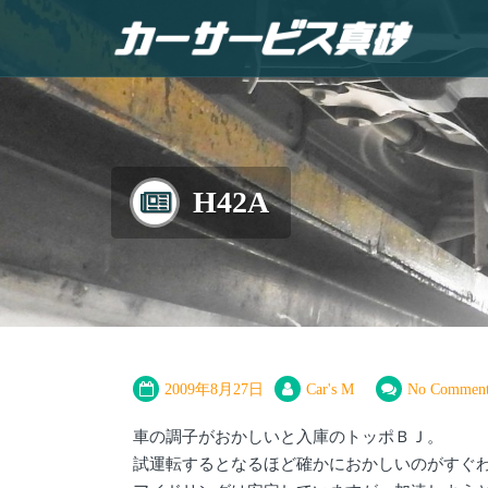
H42A
2009年8月27日
Car's M
No Comment
車の調子がおかしいと入庫のトッポＢＪ。
試運転するとなるほど確かにおかしいのがすぐ