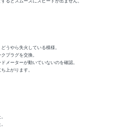
とするとスムーズにスピードが出ません。
、どうやら失火している模様。
ークプラグを交換。
ードメーターが動いていないのを確認。
立ち上がります。
た。
た。