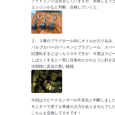
アイドリングは安定していますが、加速しよう
エンジンかなと判断、点検していくと、
２、３番のプラグホール内にオイルが入り込み
バルブカバーのパッキンとプラグシール、スパ
試運転するとばっちりＯＫですが、今度はスピ
しばらくすると一気に目覚めたかのように針が
冷間時に具合の悪い模様。
今回はスピードセンサーの不具合と判断しまし
モニターで見ても車速の入力がありませんでし
こちらも交換してＯＫです！