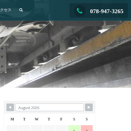
アクセス
078-947-3265
M
T
W
T
F
S
S